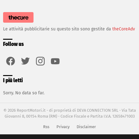
Le attività pubblicitarie su questo sito sono gestite da
theCoreAdv
Follow us
facebook
twitter
instagram
youtube
I più letti
Sorry. No data so far.
© 2026 ReportMotori.it - di proprietà di DEVA CONNECTION SRL - Via Tata
Giovanni 8, 00154 Roma (RM) - Codice Fiscale e Partita I.V.A. 12658471003
Rss
Privacy
Disclaimer