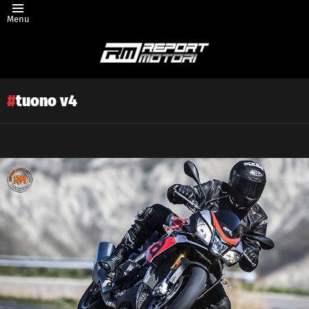
Menu
tuono v4
Latest
story