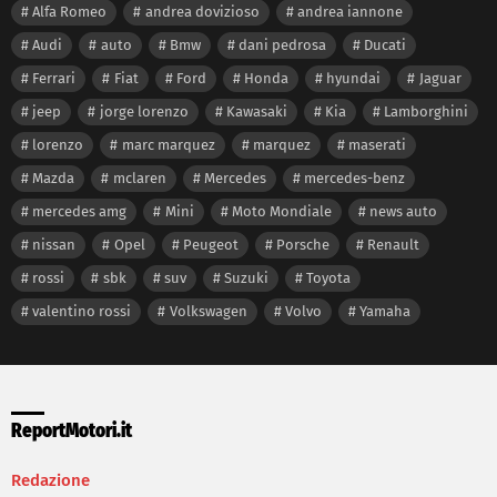
Alfa Romeo
andrea dovizioso
andrea iannone
Audi
auto
Bmw
dani pedrosa
Ducati
Ferrari
Fiat
Ford
Honda
hyundai
Jaguar
jeep
jorge lorenzo
Kawasaki
Kia
Lamborghini
lorenzo
marc marquez
marquez
maserati
Mazda
mclaren
Mercedes
mercedes-benz
mercedes amg
Mini
Moto Mondiale
news auto
nissan
Opel
Peugeot
Porsche
Renault
rossi
sbk
suv
Suzuki
Toyota
valentino rossi
Volkswagen
Volvo
Yamaha
ReportMotori.it
Redazione