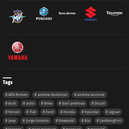
Tags
Alfa Romeo
andrea dovizioso
andrea iannone
Audi
auto
Bmw
dani pedrosa
Ducati
Ferrari
Fiat
Ford
Honda
hyundai
Jaguar
jeep
jorge lorenzo
Kawasaki
Kia
Lamborghini