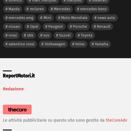
lorenzo
marc marquez
marquez
maserati
Mazda
mclaren
Mercedes
mercedes-benz
mercedes amg
Mini
Moto Mondiale
news auto
nissan
Opel
Peugeot
Porsche
Renault
rossi
sbk
suv
Suzuki
Toyota
valentino rossi
Volkswagen
Volvo
Yamaha
ReportMotori.it
Redazione
Le attività pubblicitarie su questo sito sono gestite da
theCoreAdv