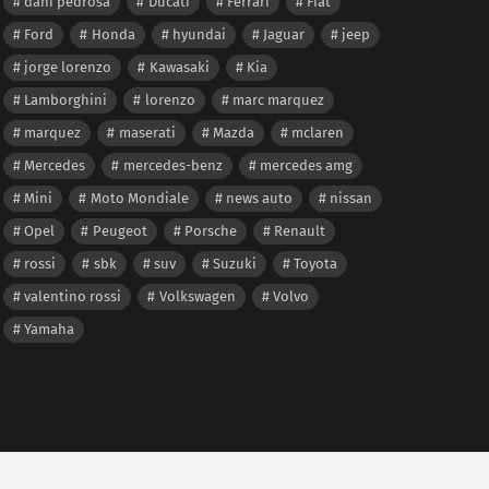
dani pedrosa
Ducati
Ferrari
Fiat
Ford
Honda
hyundai
Jaguar
jeep
jorge lorenzo
Kawasaki
Kia
Lamborghini
lorenzo
marc marquez
marquez
maserati
Mazda
mclaren
Mercedes
mercedes-benz
mercedes amg
Mini
Moto Mondiale
news auto
nissan
Opel
Peugeot
Porsche
Renault
rossi
sbk
suv
Suzuki
Toyota
valentino rossi
Volkswagen
Volvo
Yamaha