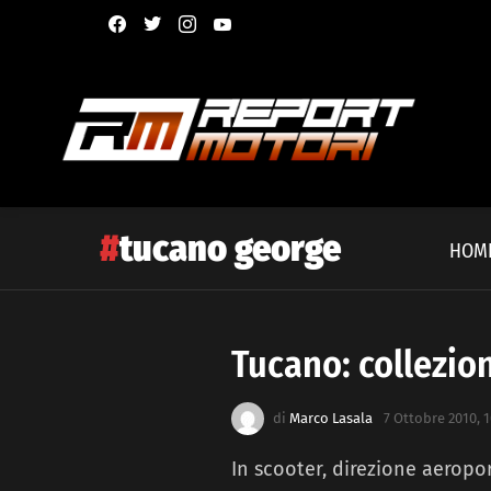
facebook
twitter
instagram
youtube
tucano george
HOM
Tucano: collezio
Latest
story
di
Marco Lasala
7 Ottobre 2010, 1
In scooter, direzione aeropor