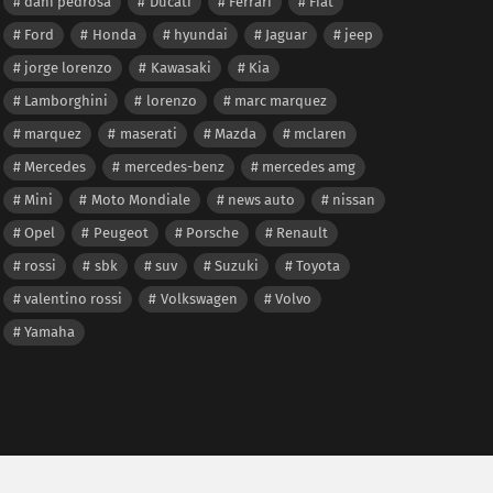
dani pedrosa
Ducati
Ferrari
Fiat
Ford
Honda
hyundai
Jaguar
jeep
jorge lorenzo
Kawasaki
Kia
Lamborghini
lorenzo
marc marquez
marquez
maserati
Mazda
mclaren
Mercedes
mercedes-benz
mercedes amg
Mini
Moto Mondiale
news auto
nissan
Opel
Peugeot
Porsche
Renault
rossi
sbk
suv
Suzuki
Toyota
valentino rossi
Volkswagen
Volvo
Yamaha