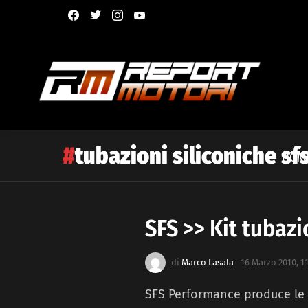
facebook
twitter
instagram
youtube
tubazioni siliconiche sf
HOM
SFS >> Kit tubazi
Latest
story
di
Marco Lasala
16 Marzo 2010, 1
SFS Performance produce le t