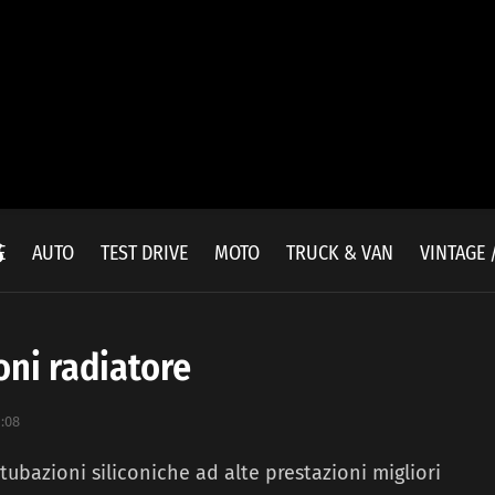
s
E
AUTO
TEST DRIVE
MOTO
TRUCK & VAN
VINTAGE 
oni radiatore
1:08
ubazioni siliconiche ad alte prestazioni migliori