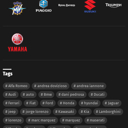
Tags
Alfa Romeo
andrea dovizioso
andrea iannone
Audi
auto
Bmw
dani pedrosa
Ducati
Ferrari
Fiat
Ford
Honda
hyundai
Jaguar
jeep
jorge lorenzo
Kawasaki
Kia
Lamborghini
lorenzo
marc marquez
marquez
maserati