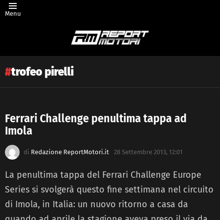
Menu
trofeo pirelli
Ferrari Challenge penultima tappa ad
Imola
Latest
story
di
Redazione ReportMotori.it
28 Settembre 2013, 12:01
La penultima tappa del Ferrari Challenge Europe
Series si svolgerà questo fine settimana nel circuito
di Imola, in Italia: un nuovo ritorno a casa da
quando ad aprile la stagione aveva preso il via da