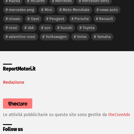
Mazda
mclaren
Mercedes
mercedes-benz
mercedes amg
Mini
Moto Mondiale
news auto
nissan
Opel
Peugeot
Porsche
Renault
rossi
sbk
suv
Suzuki
Toyota
valentino rossi
Volkswagen
Volvo
Yamaha
ReportMotori.it
Redazione
Le attività pubblicitarie su questo sito sono gestite da
theCoreAdv
Follow us