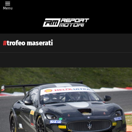
Menu
trofeo maserati
Latest
story