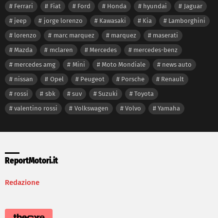
Ferrari
Fiat
Ford
Honda
hyundai
Jaguar
jeep
jorge lorenzo
Kawasaki
Kia
Lamborghini
lorenzo
marc marquez
marquez
maserati
Mazda
mclaren
Mercedes
mercedes-benz
mercedes amg
Mini
Moto Mondiale
news auto
nissan
Opel
Peugeot
Porsche
Renault
rossi
sbk
suv
Suzuki
Toyota
valentino rossi
Volkswagen
Volvo
Yamaha
ReportMotori.it
Redazione