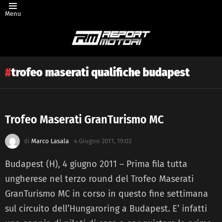
Menu
trofeo maserati qualifiche budapest
Trofeo Maserati GranTurismo MC
Latest
di
Marco Lasala
4 Giugno 2011, 19:03
story
Budapest (H), 4 giugno 2011 – Prima fila tutta
ungherese nel terzo round del Trofeo Maserati
GranTurismo MC in corso in questo fine settimana
sul circuito dell’Hungaroring a Budapest. E’ infatti