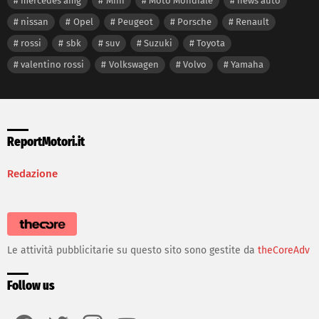
mercedes amg
Mini
Moto Mondiale
news auto
nissan
Opel
Peugeot
Porsche
Renault
rossi
sbk
suv
Suzuki
Toyota
valentino rossi
Volkswagen
Volvo
Yamaha
ReportMotori.it
Redazione
Le attività pubblicitarie su questo sito sono gestite da
theCoreAdv
Follow us
facebook
twitter
instagram
youtube