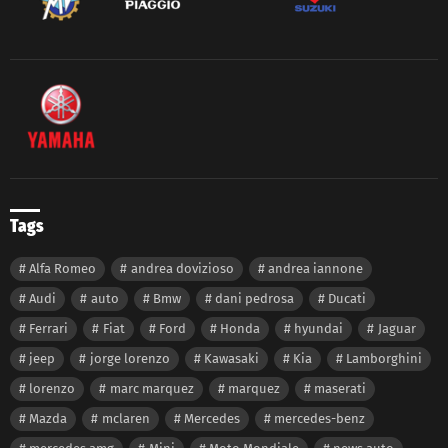
Tags
Alfa Romeo
andrea dovizioso
andrea iannone
Audi
auto
Bmw
dani pedrosa
Ducati
Ferrari
Fiat
Ford
Honda
hyundai
Jaguar
jeep
jorge lorenzo
Kawasaki
Kia
Lamborghini
lorenzo
marc marquez
marquez
maserati
Mazda
mclaren
Mercedes
mercedes-benz