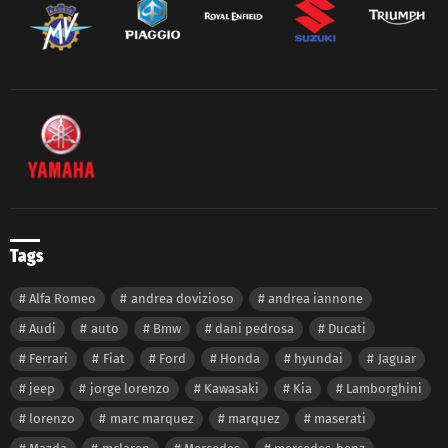
Tags
Alfa Romeo
andrea dovizioso
andrea iannone
Audi
auto
Bmw
dani pedrosa
Ducati
Ferrari
Fiat
Ford
Honda
hyundai
Jaguar
jeep
jorge lorenzo
Kawasaki
Kia
Lamborghini
lorenzo
marc marquez
marquez
maserati