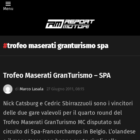
Menu
trofeo maserati granturismo spa
Trofeo Maserati GranTurismo – SPA
Latest
di
Marco Lasala
27 Giugno 2011, 08:15
story
Nick Catsburg e Cedric Sbirrazzuoli sono i vincitori
delle due gare valevoli per il quarto round del
Trofeo Maserati GranTurismo MC disputato sul
circuito di Spa-Francorchamps in Belgio. L’olandese