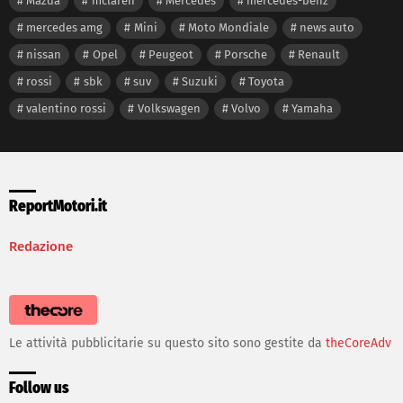
Mazda
mclaren
Mercedes
mercedes-benz
mercedes amg
Mini
Moto Mondiale
news auto
nissan
Opel
Peugeot
Porsche
Renault
rossi
sbk
suv
Suzuki
Toyota
valentino rossi
Volkswagen
Volvo
Yamaha
ReportMotori.it
Redazione
Le attività pubblicitarie su questo sito sono gestite da
theCoreAdv
Follow us