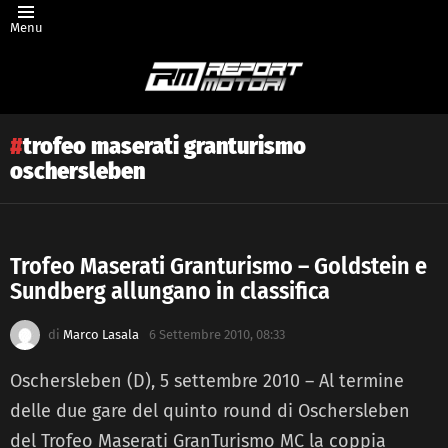
Menu
trofeo maserati granturismo
oschersleben
Trofeo Maserati Granturismo – Goldstein e
Sundberg allungano in classifica
Latest
story
di
Marco Lasala
6 Settembre 2010, 08:33
Oschersleben (D), 5 settembre 2010 – Al termine
delle due gare del quinto round di Oschersleben
del Trofeo Maserati GranTurismo MC la coppia