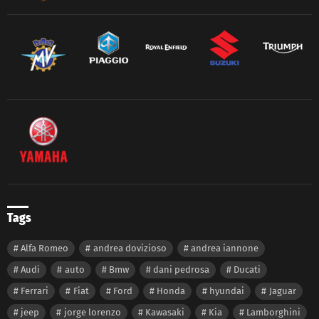
Tags
Alfa Romeo
andrea dovizioso
andrea iannone
Audi
auto
Bmw
dani pedrosa
Ducati
Ferrari
Fiat
Ford
Honda
hyundai
Jaguar
jeep
jorge lorenzo
Kawasaki
Kia
Lamborghini