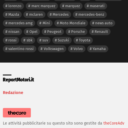
lorenzo
marc marquez
marquez
maserati
Mazda
mclaren
Mercedes
mercedes-benz
mercedes amg
Mini
Moto Mondiale
news auto
nissan
Opel
Peugeot
Porsche
Renault
rossi
sbk
suv
Suzuki
Toyota
valentino rossi
Volkswagen
Volvo
Yamaha
ReportMotori.it
Redazione
Le attività pubblicitarie su questo sito sono gestite da
theCoreAdv