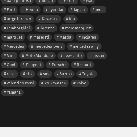
dani pedrosa
Ducati
Ferrari
Fiat
Ford
Honda
hyundai
Jaguar
jeep
jorge lorenzo
Kawasaki
Kia
Lamborghini
lorenzo
marc marquez
marquez
maserati
Mazda
mclaren
Mercedes
mercedes-benz
mercedes amg
Mini
Moto Mondiale
news auto
nissan
Opel
Peugeot
Porsche
Renault
rossi
sbk
suv
Suzuki
Toyota
valentino rossi
Volkswagen
Volvo
Yamaha