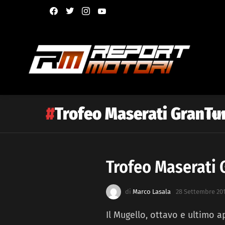
facebook
twitter
instagram
youtube
Trofeo Maserati GranTu
HOM
Trofeo Maserati
Latest
story
di
Marco Lasala
28 Settembre 201
Il Mugello, ottavo e ultimo