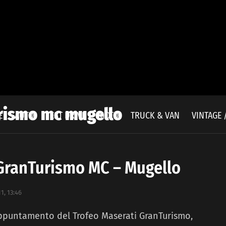
rismo mc mugello
E
AUTO
TEST DRIVE
MOTO
TRUCK & VAN
VINTAGE 
 GranTurismo MC – Mugello
1, 13:46
 appuntamento del Trofeo Maserati GranTurismo,