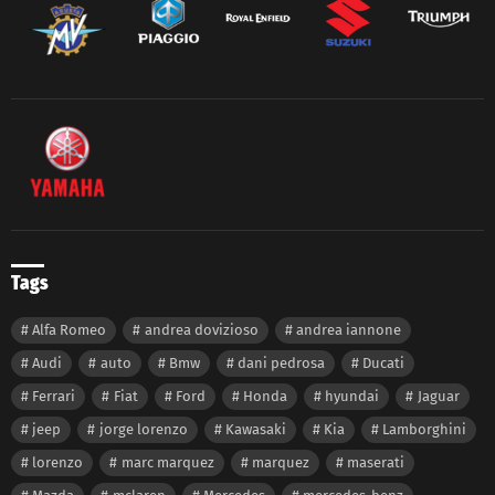
Tags
Alfa Romeo
andrea dovizioso
andrea iannone
Audi
auto
Bmw
dani pedrosa
Ducati
Ferrari
Fiat
Ford
Honda
hyundai
Jaguar
jeep
jorge lorenzo
Kawasaki
Kia
Lamborghini
lorenzo
marc marquez
marquez
maserati