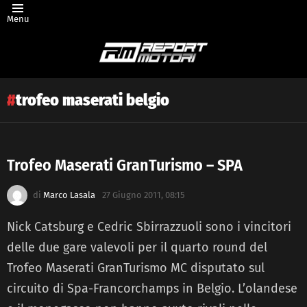
Menu
trofeo maserati belgio
Trofeo Maserati GranTurismo – SPA
Latest
di
Marco Lasala
27 Giugno 2011, 08:15
story
Nick Catsburg e Cedric Sbirrazzuoli sono i vincitori
delle due gare valevoli per il quarto round del
Trofeo Maserati GranTurismo MC disputato sul
circuito di Spa-Francorchamps in Belgio. L’olandese