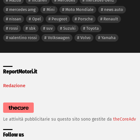
Mazda
mclaren
Mercedes
mercedes-benz
mercedes amg
Mini
Moto Mondiale
news auto
nissan
Opel
Peugeot
Porsche
Renault
rossi
sbk
suv
Suzuki
Toyota
valentino rossi
Volkswagen
Volvo
Yamaha
ReportMotori.it
Redazione
Le attività pubblicitarie su questo sito sono gestite da
theCoreAdv
Follow us