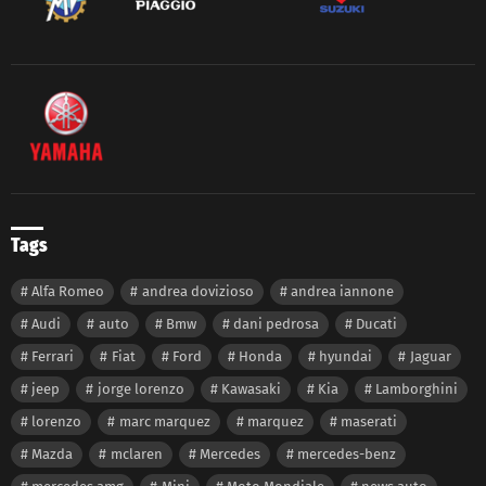
Tags
Alfa Romeo
andrea dovizioso
andrea iannone
Audi
auto
Bmw
dani pedrosa
Ducati
Ferrari
Fiat
Ford
Honda
hyundai
Jaguar
jeep
jorge lorenzo
Kawasaki
Kia
Lamborghini
lorenzo
marc marquez
marquez
maserati
Mazda
mclaren
Mercedes
mercedes-benz