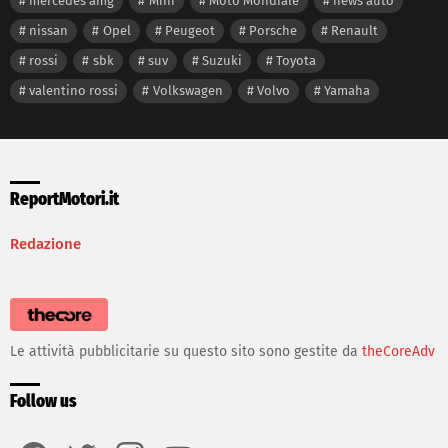
mercedes amg
Mini
Moto Mondiale
news auto
nissan
Opel
Peugeot
Porsche
Renault
rossi
sbk
suv
Suzuki
Toyota
valentino rossi
Volkswagen
Volvo
Yamaha
ReportMotori.it
Redazione
Le attività pubblicitarie su questo sito sono gestite da
theCoreAdv
Follow us
facebook
twitter
instagram
youtube