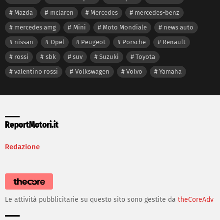
Mazda
mclaren
Mercedes
mercedes-benz
mercedes amg
Mini
Moto Mondiale
news auto
nissan
Opel
Peugeot
Porsche
Renault
rossi
sbk
suv
Suzuki
Toyota
valentino rossi
Volkswagen
Volvo
Yamaha
ReportMotori.it
Redazione
Le attività pubblicitarie su questo sito sono gestite da
theCoreAdv