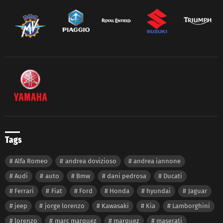
Tags
Alfa Romeo
andrea dovizioso
andrea iannone
Audi
auto
Bmw
dani pedrosa
Ducati
Ferrari
Fiat
Ford
Honda
hyundai
Jaguar
jeep
jorge lorenzo
Kawasaki
Kia
Lamborghini
lorenzo
marc marquez
marquez
maserati