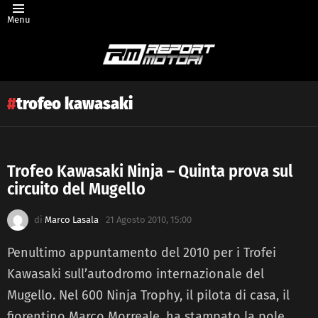
Menu
trofeo kawasaki
Trofeo Kawasaki Ninja – Quinta prova sul
circuito del Mugello
Latest
story
di
Marco Lasala
21 Agosto 2010, 15:00
Penultimo appuntamento del 2010 per i Trofei
Kawasaki sull’autodromo internazionale del
Mugello. Nel 600 Ninja Trophy, il pilota di casa, il
fiorentino Marco Morreale, ha stampato la pole