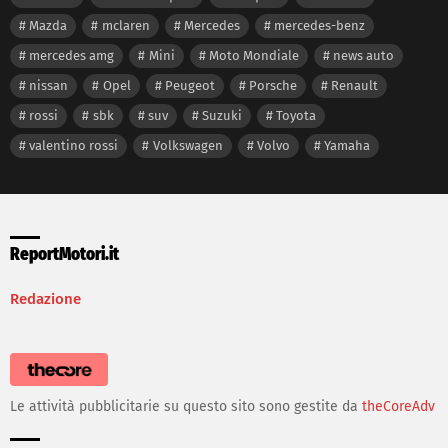
Mazda
mclaren
Mercedes
mercedes-benz
mercedes amg
Mini
Moto Mondiale
news auto
nissan
Opel
Peugeot
Porsche
Renault
rossi
sbk
suv
Suzuki
Toyota
valentino rossi
Volkswagen
Volvo
Yamaha
ReportMotori.it
Redazione
Le attività pubblicitarie su questo sito sono gestite da
theCoreAdv