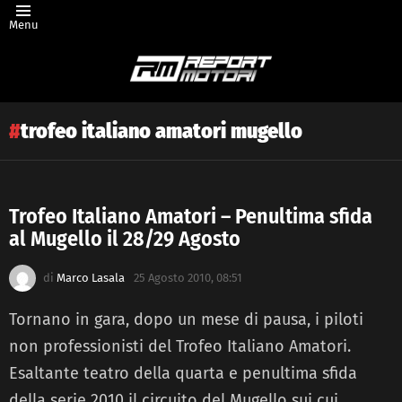
Menu
trofeo italiano amatori mugello
Trofeo Italiano Amatori – Penultima sfida
al Mugello il 28/29 Agosto
Latest
story
di
Marco Lasala
25 Agosto 2010, 08:51
Tornano in gara, dopo un mese di pausa, i piloti
non professionisti del Trofeo Italiano Amatori.
Esaltante teatro della quarta e penultima sfida
della serie 2010 il circuito del Mugello sui cui