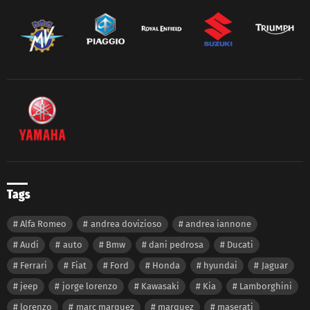
Tags
Alfa Romeo
andrea dovizioso
andrea iannone
Audi
auto
Bmw
dani pedrosa
Ducati
Ferrari
Fiat
Ford
Honda
hyundai
Jaguar
jeep
jorge lorenzo
Kawasaki
Kia
Lamborghini
lorenzo
marc marquez
marquez
maserati