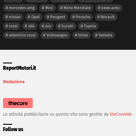
mercedes amg
Mini
Moto Mondiale
news auto
nissan
Opel
Peugeot
Porsche
Renault
rossi
sbk
suv
Suzuki
Toyota
valentino rossi
Volkswagen
Volvo
Yamaha
ReportMotori.it
Redazione
Le attività pubblicitarie su questo sito sono gestite da
theCoreAdv
Follow us