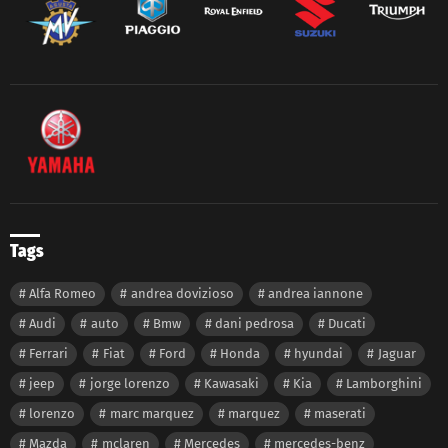
Tags
Alfa Romeo
andrea dovizioso
andrea iannone
Audi
auto
Bmw
dani pedrosa
Ducati
Ferrari
Fiat
Ford
Honda
hyundai
Jaguar
jeep
jorge lorenzo
Kawasaki
Kia
Lamborghini
lorenzo
marc marquez
marquez
maserati
Mazda
mclaren
Mercedes
mercedes-benz