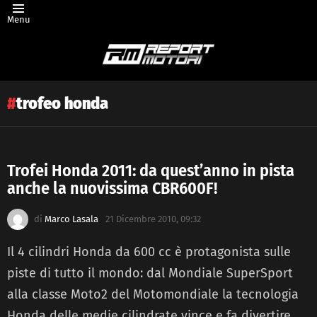
Menu
trofeo honda
Trofei Honda 2011: da quest’anno in pista
anche la nuovissima CBR600F!
Latest
story
di
Marco Lasala
21 Dicembre 2010, 09:32
Il 4 cilindri Honda da 600 cc è protagonista sulle
piste di tutto il mondo: dal Mondiale SuperSport
alla classe Moto2 del Motomondiale la tecnologia
Honda delle medie cilindrate vince e fa divertire