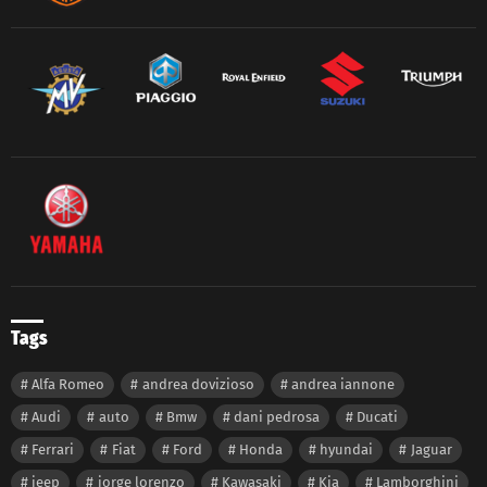
Tags
Alfa Romeo
andrea dovizioso
andrea iannone
Audi
auto
Bmw
dani pedrosa
Ducati
Ferrari
Fiat
Ford
Honda
hyundai
Jaguar
jeep
jorge lorenzo
Kawasaki
Kia
Lamborghini