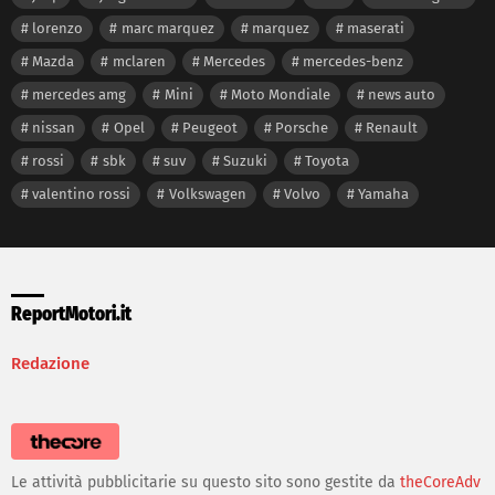
lorenzo
marc marquez
marquez
maserati
Mazda
mclaren
Mercedes
mercedes-benz
mercedes amg
Mini
Moto Mondiale
news auto
nissan
Opel
Peugeot
Porsche
Renault
rossi
sbk
suv
Suzuki
Toyota
valentino rossi
Volkswagen
Volvo
Yamaha
ReportMotori.it
Redazione
Le attività pubblicitarie su questo sito sono gestite da
theCoreAdv