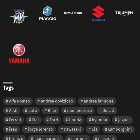
Tags
Alfa Romeo
andrea dovizioso
andrea iannone
Audi
auto
Bmw
dani pedrosa
Ducati
Ferrari
Fiat
Ford
Honda
hyundai
Jaguar
jeep
jorge lorenzo
Kawasaki
Kia
Lamborghini
lorenzo
marc marquez
marquez
maserati