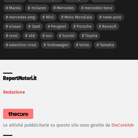
Mazda
mclaren
Mercedes
mercedes-benz
mercedes amg
Mini
Moto Mondiale
news auto
nissan
Opel
Peugeot
Porsche
Renault
rossi
sbk
suv
Suzuki
Toyota
valentino rossi
Volkswagen
Volvo
Yamaha
ReportMotori.it
Redazione
Le attività pubblicitarie su questo sito sono gestite da
theCoreAdv