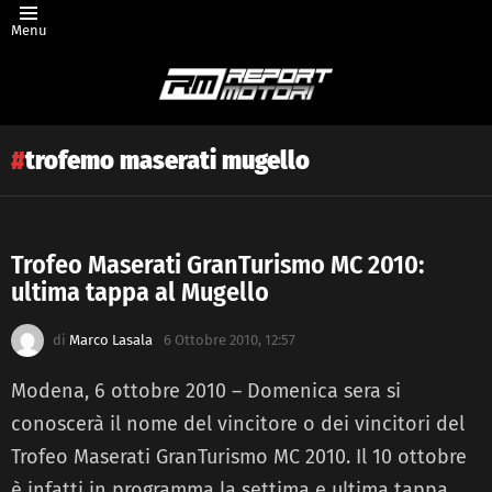
Menu
trofemo maserati mugello
Trofeo Maserati GranTurismo MC 2010:
ultima tappa al Mugello
Latest
story
di
Marco Lasala
6 Ottobre 2010, 12:57
Modena, 6 ottobre 2010 – Domenica sera si
conoscerà il nome del vincitore o dei vincitori del
Trofeo Maserati GranTurismo MC 2010. Il 10 ottobre
è infatti in programma la settima e ultima tappa