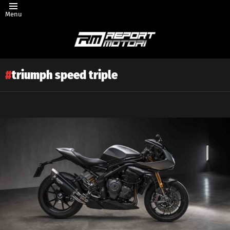
Menu
triumph speed triple
Latest
story