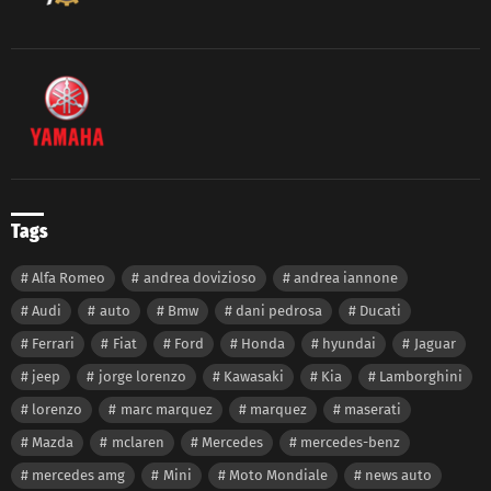
Tags
Alfa Romeo
andrea dovizioso
andrea iannone
Audi
auto
Bmw
dani pedrosa
Ducati
Ferrari
Fiat
Ford
Honda
hyundai
Jaguar
jeep
jorge lorenzo
Kawasaki
Kia
Lamborghini
lorenzo
marc marquez
marquez
maserati
Mazda
mclaren
Mercedes
mercedes-benz
mercedes amg
Mini
Moto Mondiale
news auto