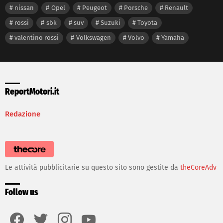
nissan
Opel
Peugeot
Porsche
Renault
rossi
sbk
suv
Suzuki
Toyota
valentino rossi
Volkswagen
Volvo
Yamaha
ReportMotori.it
Redazione
Le attività pubblicitarie su questo sito sono gestite da
theCoreAdv
Follow us
facebook
twitter
instagram
youtube