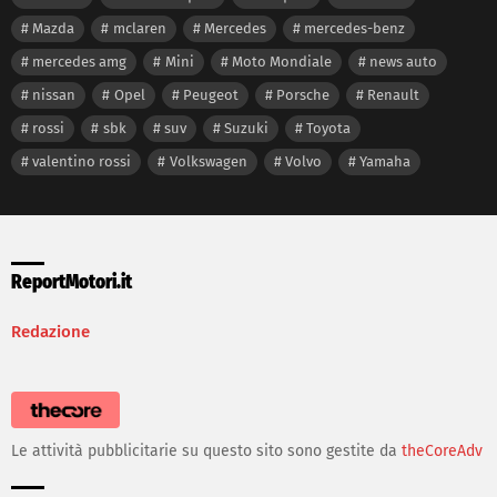
Mazda
mclaren
Mercedes
mercedes-benz
mercedes amg
Mini
Moto Mondiale
news auto
nissan
Opel
Peugeot
Porsche
Renault
rossi
sbk
suv
Suzuki
Toyota
valentino rossi
Volkswagen
Volvo
Yamaha
ReportMotori.it
Redazione
Le attività pubblicitarie su questo sito sono gestite da
theCoreAdv