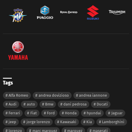
Tags
Alfa Romeo
andrea dovizioso
andrea iannone
Audi
auto
Bmw
dani pedrosa
Ducati
Ferrari
Fiat
Ford
Honda
hyundai
Jaguar
jeep
jorge lorenzo
Kawasaki
Kia
Lamborghini
lorenzo
marc marquez
marquez
maserati