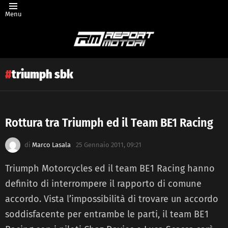
Menu
triumph sbk
Rottura tra Triumph ed il Team BE1 Racing
Latest
di
Marco Lasala
25 Gennaio 2011, 09:21
story
Triumph Motorcycles ed il team BE1 Racing hanno
definito di interrompere il rapporto di comune
accordo. Vista l’impossibilità di trovare un accordo
soddisfacente per entrambe le parti, il team BE1