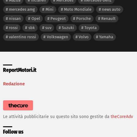
Mazda
mclaren
Mercedes
mercedes-benz
mercedes amg
Mini
Moto Mondiale
news auto
nissan
Opel
Peugeot
Porsche
Renault
rossi
sbk
suv
Suzuki
Toyota
valentino rossi
Volkswagen
Volvo
Yamaha
ReportMotori.it
Redazione
Le attività pubblicitarie su questo sito sono gestite da
theCoreAdv
Follow us