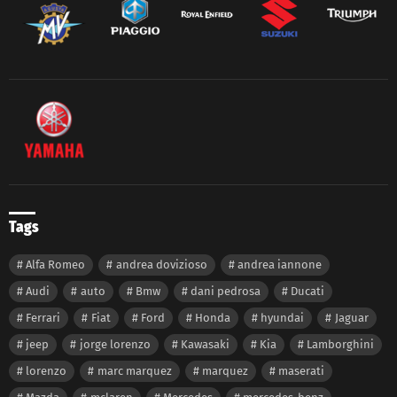
Tags
Alfa Romeo
andrea dovizioso
andrea iannone
Audi
auto
Bmw
dani pedrosa
Ducati
Ferrari
Fiat
Ford
Honda
hyundai
Jaguar
jeep
jorge lorenzo
Kawasaki
Kia
Lamborghini
lorenzo
marc marquez
marquez
maserati