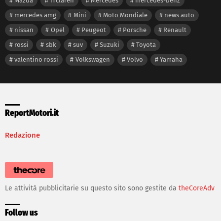
Mazda
mclaren
Mercedes
mercedes-benz
mercedes amg
Mini
Moto Mondiale
news auto
nissan
Opel
Peugeot
Porsche
Renault
rossi
sbk
suv
Suzuki
Toyota
valentino rossi
Volkswagen
Volvo
Yamaha
ReportMotori.it
Redazione
Le attività pubblicitarie su questo sito sono gestite da
theCoreAdv
Follow us