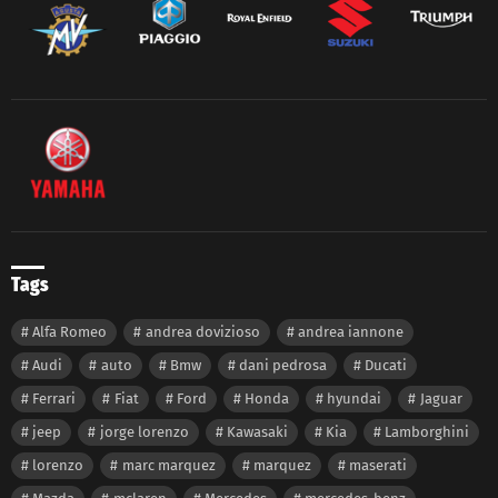
Tags
Alfa Romeo
andrea dovizioso
andrea iannone
Audi
auto
Bmw
dani pedrosa
Ducati
Ferrari
Fiat
Ford
Honda
hyundai
Jaguar
jeep
jorge lorenzo
Kawasaki
Kia
Lamborghini
lorenzo
marc marquez
marquez
maserati