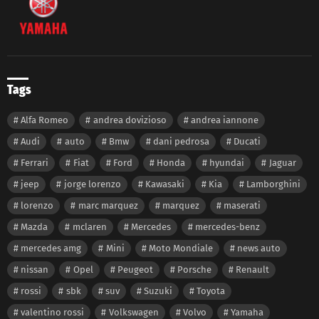
Tags
Alfa Romeo
andrea dovizioso
andrea iannone
Audi
auto
Bmw
dani pedrosa
Ducati
Ferrari
Fiat
Ford
Honda
hyundai
Jaguar
jeep
jorge lorenzo
Kawasaki
Kia
Lamborghini
lorenzo
marc marquez
marquez
maserati
Mazda
mclaren
Mercedes
mercedes-benz
mercedes amg
Mini
Moto Mondiale
news auto
nissan
Opel
Peugeot
Porsche
Renault
rossi
sbk
suv
Suzuki
Toyota
valentino rossi
Volkswagen
Volvo
Yamaha