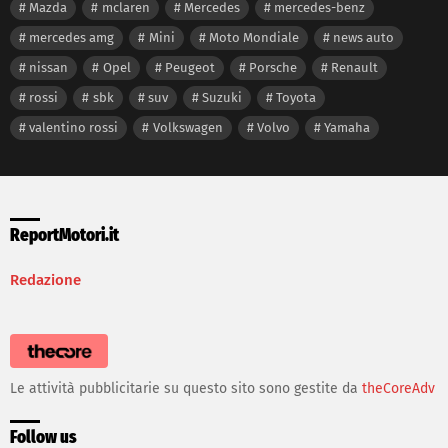
Mazda
mclaren
Mercedes
mercedes-benz
mercedes amg
Mini
Moto Mondiale
news auto
nissan
Opel
Peugeot
Porsche
Renault
rossi
sbk
suv
Suzuki
Toyota
valentino rossi
Volkswagen
Volvo
Yamaha
ReportMotori.it
Redazione
Le attività pubblicitarie su questo sito sono gestite da
theCoreAdv
Follow us