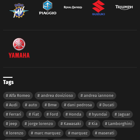
Tags
Alfa Romeo
andrea dovizioso
andrea iannone
Audi
auto
Bmw
dani pedrosa
Ducati
Ferrari
Fiat
Ford
Honda
hyundai
Jaguar
jeep
jorge lorenzo
Kawasaki
Kia
Lamborghini
lorenzo
marc marquez
marquez
maserati