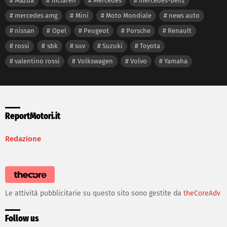
Mazda
mclaren
Mercedes
mercedes-benz
mercedes amg
Mini
Moto Mondiale
news auto
nissan
Opel
Peugeot
Porsche
Renault
rossi
sbk
suv
Suzuki
Toyota
valentino rossi
Volkswagen
Volvo
Yamaha
ReportMotori.it
Redazione
Le attività pubblicitarie su questo sito sono gestite da
theCoreAdv
Follow us