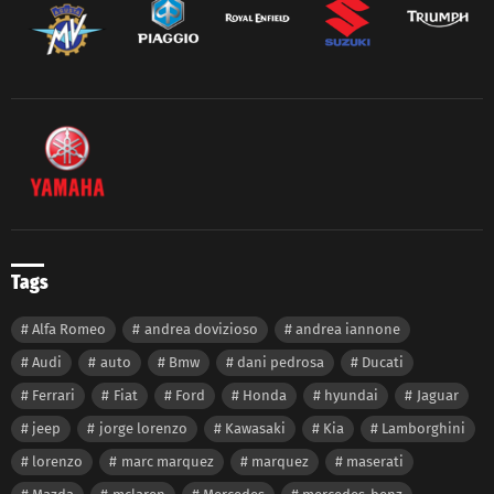
Tags
Alfa Romeo
andrea dovizioso
andrea iannone
Audi
auto
Bmw
dani pedrosa
Ducati
Ferrari
Fiat
Ford
Honda
hyundai
Jaguar
jeep
jorge lorenzo
Kawasaki
Kia
Lamborghini
lorenzo
marc marquez
marquez
maserati