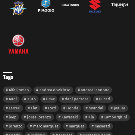
Tags
Alfa Romeo
andrea dovizioso
andrea iannone
Audi
auto
Bmw
dani pedrosa
Ducati
Ferrari
Fiat
Ford
Honda
hyundai
Jaguar
jeep
jorge lorenzo
Kawasaki
Kia
Lamborghini
lorenzo
marc marquez
marquez
maserati