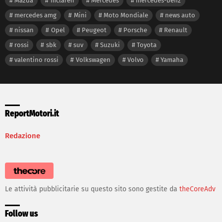
Mazda
mclaren
Mercedes
mercedes-benz
mercedes amg
Mini
Moto Mondiale
news auto
nissan
Opel
Peugeot
Porsche
Renault
rossi
sbk
suv
Suzuki
Toyota
valentino rossi
Volkswagen
Volvo
Yamaha
ReportMotori.it
Redazione
Le attività pubblicitarie su questo sito sono gestite da
theCoreAdv
Follow us