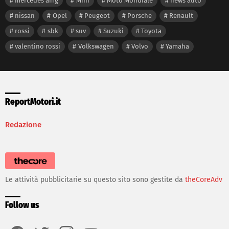
mercedes amg
Mini
Moto Mondiale
news auto
nissan
Opel
Peugeot
Porsche
Renault
rossi
sbk
suv
Suzuki
Toyota
valentino rossi
Volkswagen
Volvo
Yamaha
ReportMotori.it
Redazione
Le attività pubblicitarie su questo sito sono gestite da
theCoreAdv
Follow us
facebook
twitter
instagram
youtube