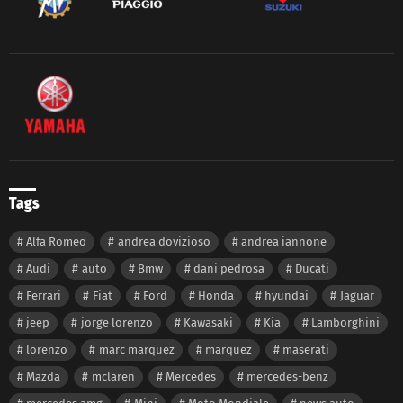
Tags
Alfa Romeo
andrea dovizioso
andrea iannone
Audi
auto
Bmw
dani pedrosa
Ducati
Ferrari
Fiat
Ford
Honda
hyundai
Jaguar
jeep
jorge lorenzo
Kawasaki
Kia
Lamborghini
lorenzo
marc marquez
marquez
maserati
Mazda
mclaren
Mercedes
mercedes-benz