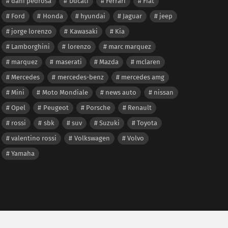
dani pedrosa
Ducati
Ferrari
Fiat
Ford
Honda
hyundai
Jaguar
jeep
jorge lorenzo
Kawasaki
Kia
Lamborghini
lorenzo
marc marquez
marquez
maserati
Mazda
mclaren
Mercedes
mercedes-benz
mercedes amg
Mini
Moto Mondiale
news auto
nissan
Opel
Peugeot
Porsche
Renault
rossi
sbk
suv
Suzuki
Toyota
valentino rossi
Volkswagen
Volvo
Yamaha