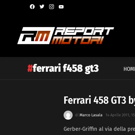
facebook
twitter
instagram
youtube
ferrari f458 gt3
HOM
Ferrari 458 GT3 b
Latest
story
di
Marco Lasala
14 Aprile 2011, 15
Gerber-Griffin al via della 