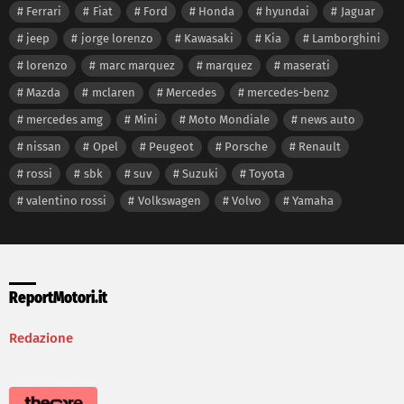
Ferrari
Fiat
Ford
Honda
hyundai
Jaguar
jeep
jorge lorenzo
Kawasaki
Kia
Lamborghini
lorenzo
marc marquez
marquez
maserati
Mazda
mclaren
Mercedes
mercedes-benz
mercedes amg
Mini
Moto Mondiale
news auto
nissan
Opel
Peugeot
Porsche
Renault
rossi
sbk
suv
Suzuki
Toyota
valentino rossi
Volkswagen
Volvo
Yamaha
ReportMotori.it
Redazione