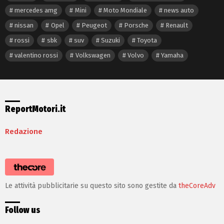
mercedes amg
Mini
Moto Mondiale
news auto
nissan
Opel
Peugeot
Porsche
Renault
rossi
sbk
suv
Suzuki
Toyota
valentino rossi
Volkswagen
Volvo
Yamaha
ReportMotori.it
Redazione
Le attività pubblicitarie su questo sito sono gestite da
theCoreAdv
Follow us