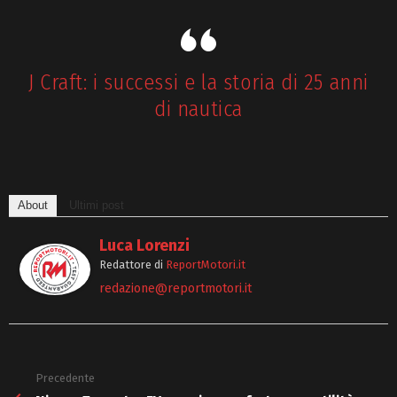
J Craft: i successi e la storia di 25 anni
di nautica
About
Ultimi post
Luca Lorenzi
Redattore
di
ReportMotori.it
redazione@reportmotori.it
Precedente
See