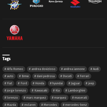
Tags
Alfa Romeo
andrea dovizioso
andrea iannone
Audi
auto
Bmw
dani pedrosa
Ducati
Ferrari
Fiat
Ford
Honda
hyundai
Jaguar
jeep
jorge lorenzo
Kawasaki
Kia
Lamborghini
lorenzo
marc marquez
marquez
maserati
Mazda
mclaren
Mercedes
mercedes-benz